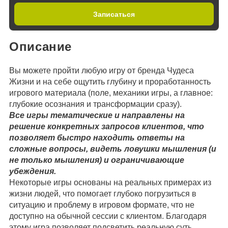
Записаться
Описание
Вы можете пройти любую игру от бренда Чудеса
Жизни и на себе ощутить глубину и проработанность
игрового материала (поле, механики игры, а главное:
глубокие осознания и трансформации сразу).
Все игры тематические и направлены на
решение конкретных запросов клиентов, что
позволяет быстро находить ответы на
сложные вопросы, видеть ловушки мышления (и
не только мышления) и ограничивающие
убеждения.
Некоторые игры основаны на реальных примерах из
жизни людей, что помогает глубоко погрузиться в
ситуацию и проблему в игровом формате, что не
доступно на обычной сессии с клиентом. Благодаря
этому игра позволяет подсветить реальную суть