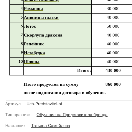
Ромашка
30 000
4
Анютины глазки
40 000
5
Лотос
50 000
6
Скорлупа дракона
40 000
7
Репейник
40 000
8
Незабудка
40 000
9
Шляпы
40 000
10
Итого:
430 000
Итого продуктов на сумму
860 000
после подписания договора и обучения.
Артикул
Uch-Predstavitel-of
Тип практики
Обучение на Представителя бренда
Наставник
Татьяна Самойлова