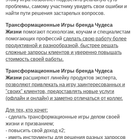
проблемы, самому участнику увидеть свои ошибки и
найти пути решения застарелых вопросов.
Трансформационные Игры бренда Чудеса
Жизни
помогают психологам, коучам и специалистам
помогающих профессий
сделать свою работу более
продуктивной и разнообразной, быстрее решать
сложные запросы клиентов и уверенно повышать
стоимость своей работы.
Трансформационные Игры бренда Чудеса
Жизни
расширяют линейку продуктов эксперта,
позволяют привлекать на игру заинтересованных и
"своих" клиентов, предоставлять новые услуги
(офлайн и онлайн) и заметно отличаться от коллег.
Для тех, кто хочет:
- сделать трансформационные игры делом своей
жизни и призванием;
- повысить свой доход х2;
- иметь инструменты для решения разных запросов