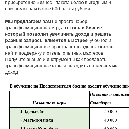
приобретение Бизнес - пакета более выгодным и
сэкономит вам более 600 тысяч рублей
Мы предлагаем
вам не просто набор
трансформационных игр, а
готовый бизнес,
который позволит увеличить доход и решать
разные запросы клиентов быстрее
, учебное и
трансформационное пространство, где вы можете
найти поддержку и ответы опытных мастеров.
Получите знания и инструменты как продавать
трансформационные игры и выходить на желаемый
доход
В обучение на Представителя бренда входит обучение н
Название и стоимо
Название т-игры
Стандарт
Эдельвейс
50 000
1
Мать-и-мачеха
40 000
2
Золото Кинабалу
60 000
3