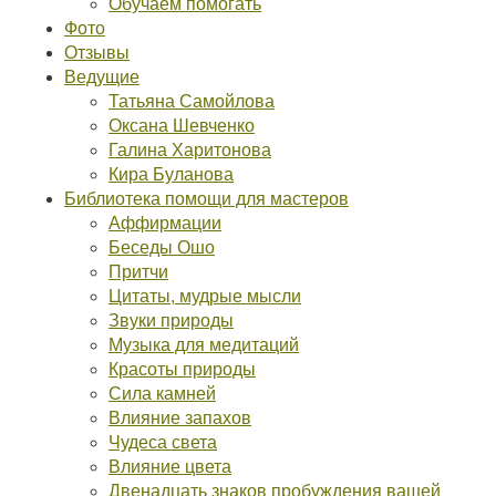
Обучаем помогать
Фото
Отзывы
Ведущие
Татьяна Самойлова
Оксана Шевченко
Галина Харитонова
Кира Буланова
Библиотека помощи для мастеров
Аффирмации
Беседы Ошо
Притчи
Цитаты, мудрые мысли
Звуки природы
Музыка для медитаций
Красоты природы
Сила камней
Влияние запахов
Чудеса света
Влияние цвета
Двенадцать знаков пробуждения вашей