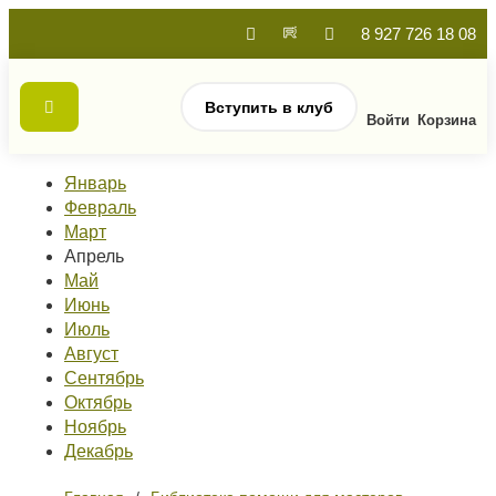
8 927 726 18 08
Вступить в клуб
Войти
Корзина
Январь
Февраль
Март
Апрель
Май
Июнь
Июль
Август
Сентябрь
Октябрь
Ноябрь
Декабрь