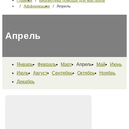
Главная
Библиотека помощи для мастеров
Аффирмации
Апрель
Апрель
Январь
Февраль
Март
Апрель
Май
Июнь
Июль
Август
Сентябрь
Октябрь
Ноябрь
Декабрь