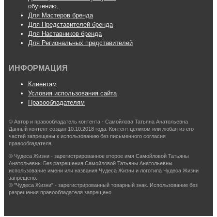
обучению.
Для Мастеров бренда
Для Представителей бренда
Для Наставников бренда
Для Региональных представителей
ИНФОРМАЦИЯ
Клиентам
Условия использования сайта
Правообладателям
© Автор и правообладатель контента - Самойлова Татьяна Анатольевна
Данный контент создан 10.10.2018 года. Контент целиком или любая из его
частей запрещены к использованию без письменного согласия
правообладателя.
© Чудеса Жизни - зарегистрированное второе имя Самойловой Татьяны
Анатольевны Без разрешения Самойловой Татьяны Анатольевны
использование имени или названия Чудеса Жизни и логотипа Чудеса Жизни
запрещено.
© "Чудеса Жизни" - зарегистрированный товарный знак. Использование без
разрешения правообладателя запрещено.