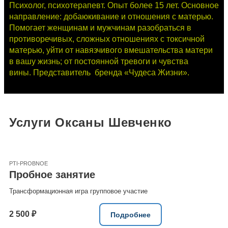
Психолог, психотерапевт. Опыт более 15 лет. Основное
направление: добаюкивание и отношения с матерью.
Помогает женщинам и мужчинам разобраться в
противоречивых, сложных отношениях с токсичной
матерью, уйти от навязчивого вмешательства матери
в вашу жизнь; от постоянной тревоги и чувства
вины. Представитель бренда «Чудеса Жизни».
Услуги Оксаны Шевченко
PTI-PROBNOE
Пробное занятие
Трансформационная игра групповое участие
2 500 ₽
Подробнее