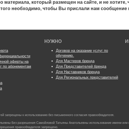
о материала, который размещен на сайте, и не хотите
 этого необходимо, чтобы Вы прислали нам сообщение н
НУЖНО
И
ерта
Договор на оказание услуг по
обучению.
фиденциальности
Для Мастеров бренда
ичной оферты на
уг по абонементам
Для Представителей бренда
Для Наставников бренда
Для Региональных представителей
ра
а
астей запрещены к использованию без письменного согласия правообладателя.
ольевны Без разрешения Самойловой Татьяны Анатольевны использование имени или 
азрешения правообладателя запрещено.