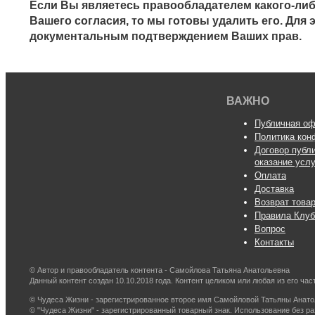
Если Вы являетесь правообладателем какого-либ
Вашего согласия, то мы готовы удалить его. Для
документальным подтверждением Ваших прав.
ВАЖНО
Публичная оф
Политика кон
Договор публ
оказание усл
Оплата
Доставка
Возврат това
Правила Клуб
Вопрос
Контакты
© Автор и правообладатель контента - Самойлова Татьяна Анатольевна
Данный контент создан 10.10.2018 года. Контент целиком или любая из его ч
© Чудеса Жизни - зарегистрированное второе имя Самойловой Татьяны Анат
© "Чудеса Жизни" - зарегистрированный товарный знак. Использование без р