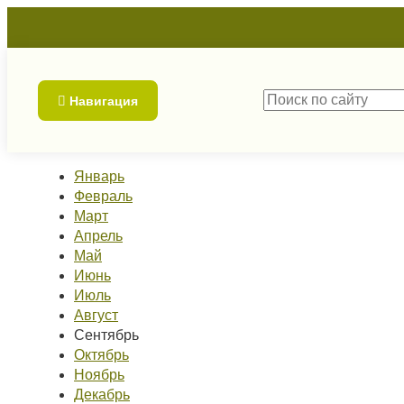
Навигация
Январь
Февраль
Март
Апрель
Май
Июнь
Июль
Август
Сентябрь
Октябрь
Ноябрь
Декабрь