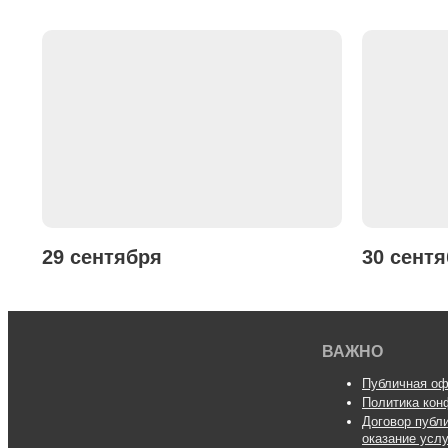
29 сентября
30 сент
ВАЖНО
Публичная оф
Политика кон
Договор публ
оказание усл