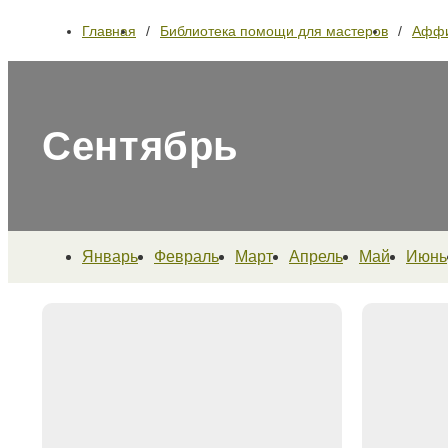
Главная
Библиотека помощи для мастеров
Афф
Сентябрь
Январь
Февраль
Март
Апрель
Май
Июнь