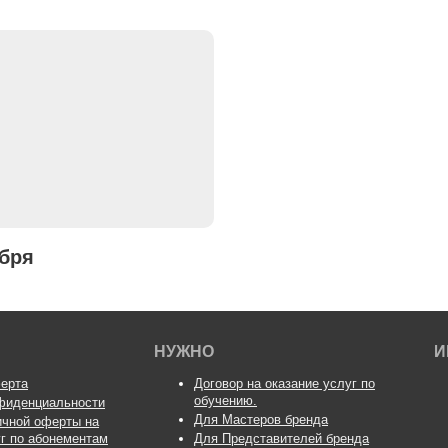
ября
НУЖНО
И
ерта
Договор на оказание услуг по
обучению.
фиденциальности
Для Мастеров бренда
ичной оферты на
уг по абонементам
Для Представителей бренда