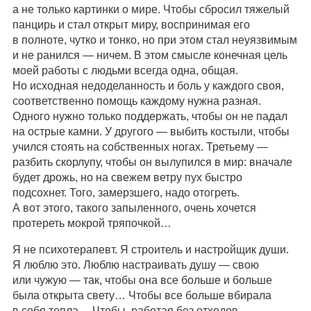
а не только картинки о мире. Чтобы сбросил тяжелый
панцирь и стал открыт миру, воспринимая его
в полноте, чутко и тонко, но при этом стал неуязвимым
и не ранился — ничем. В этом смысле конечная цель
моей работы с людьми всегда одна, общая.
Но исходная недоделанность и боль у каждого своя,
соответственно помощь каждому нужна разная.
Одного нужно только поддержать, чтобы он не падал
на острые камни. У другого — выбить костыли, чтобы
учился стоять на собственных ногах. Третьему —
разбить скорлупу, чтобы он вылупился в мир: вначале
будет дрожь, но на свежем ветру пух быстро
подсохнет. Того, замерзшего, надо отогреть.
А вот этого, такого запыленного, очень хочется
протереть мокрой тряпочкой…
Я не психотерапевт. Я строитель и настройщик души.
Я люблю это. Люблю настраивать душу — свою
или чужую — так, чтобы она все больше и больше
была открыта свету… Чтобы все больше вбирала
в себя тепла… Чтобы, работая без отходов,