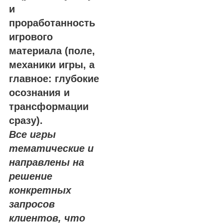
и
проработанность
игрового
материала (поле,
механики игры, а
главное: глубокие
осознания и
трансформации
сразу).
Все игры
тематические и
направлены на
решение
конкретных
запросов
клиентов, что