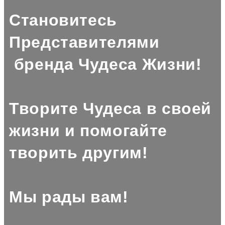
Становитесь
Представителями
бренда Чудеса Жизни!
Творите Чудеса в своей
жизни и помогайте
творить другим!
Мы рады вам!