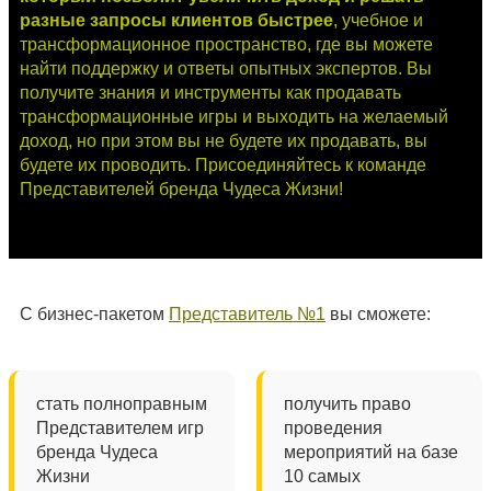
разные запросы клиентов быстрее
, учебное и
трансформационное пространство, где вы можете
найти поддержку и ответы опытных экспертов. Вы
получите знания и инструменты как продавать
трансформационные игры и выходить на желаемый
доход, но при этом вы не будете их продавать, вы
будете их проводить. Присоединяйтесь к команде
Представителей бренда Чудеса Жизни!
С бизнес-пакетом
Представитель №1
вы сможете:
стать полноправным
получить право
Представителем игр
проведения
бренда Чудеса
мероприятий на базе
Жизни
10 самых