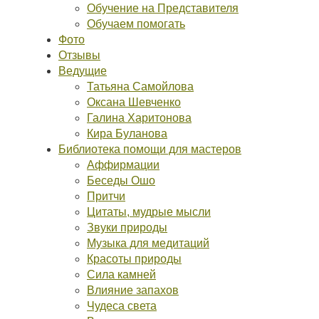
Обучение на Представителя
Обучаем помогать
Фото
Отзывы
Ведущие
Татьяна Самойлова
Оксана Шевченко
Галина Харитонова
Кира Буланова
Библиотека помощи для мастеров
Аффирмации
Беседы Ошо
Притчи
Цитаты, мудрые мысли
Звуки природы
Музыка для медитаций
Красоты природы
Сила камней
Влияние запахов
Чудеса света