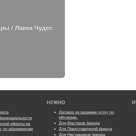
ры / Лавка Чудес
НУЖНО
И
ерта
Договор на оказание услуг по
обучению.
фиденциальности
Для Мастеров бренда
ичной оферты на
уг по абонементам
Для Представителей бренда
Для Наставников бренда