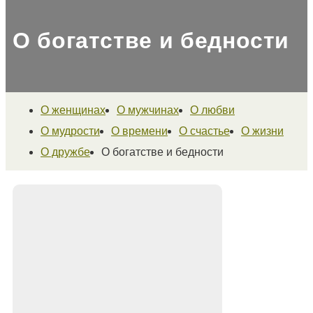
О богатстве и бедности
О женщинах
О мужчинах
О любви
О мудрости
О времени
О счастье
О жизни
О дружбе
О богатстве и бедности