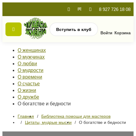
8 927 726 18 08
Вступить в клуб
Войти
Корзина
О женщинах
О мужчинах
О любви
О мудрости
О времени
О счастье
О жизни
О дружбе
О богатстве и бедности
Главная
Библиотека помощи для мастеров
Цитаты, мудрые мысли
О богатстве и бедности