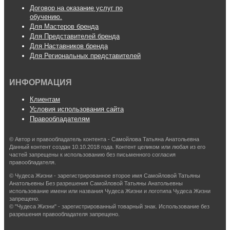
Договор на оказание услуг по
обучению.
Для Мастеров бренда
Для Представителей бренда
Для Наставников бренда
Для Региональных представителей
ИНФОРМАЦИЯ
Клиентам
Условия использования сайта
Правообладателям
© Автор и правообладатель контента - Самойлова Татьяна Анатольевна
Данный контент создан 10.10.2018 года. Контент целиком или любая из его
частей запрещены к использованию без письменного согласия
правообладателя.
© Чудеса Жизни - зарегистрированное второе имя Самойловой Татьяны
Анатольевны Без разрешения Самойловой Татьяны Анатольевны
использование имени или названия Чудеса Жизни и логотипа Чудеса Жизни
запрещено.
© "Чудеса Жизни" - зарегистрированный товарный знак. Использование без
разрешения правообладателя запрещено.