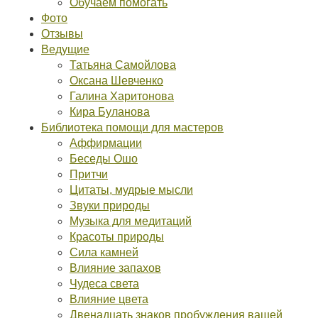
Обучаем помогать
Фото
Отзывы
Ведущие
Татьяна Самойлова
Оксана Шевченко
Галина Харитонова
Кира Буланова
Библиотека помощи для мастеров
Аффирмации
Беседы Ошо
Притчи
Цитаты, мудрые мысли
Звуки природы
Музыка для медитаций
Красоты природы
Сила камней
Влияние запахов
Чудеса света
Влияние цвета
Двенадцать знаков пробуждения вашей