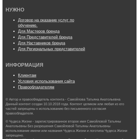
НУЖНО
Договор на оказание услуг по
обучению.
Для Мастеров бренда
Для Представителей бренда
Для Наставников бренда
Для Региональных представителей
ИНФОРМАЦИЯ
Клиентам
Условия использования сайта
Правообладателям
© Автор и правообладатель контента - Самойлова Татьяна Анатольевна
Данный контент создан 10.10.2018 года. Контент целиком или любая из его
частей запрещены к использованию без письменного согласия
правообладателя.
© Чудеса Жизни - зарегистрированное второе имя Самойловой Татьяны
Анатольевны Без разрешения Самойловой Татьяны Анатольевны
использование имени или названия Чудеса Жизни и логотипа Чудеса Жизни
запрещено.