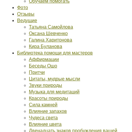
Обучаем помогать
Фото
Отзывы
Ведущие
Татьяна Самойлова
Оксана Шевченко
Галина Харитонова
Кира Буланова
Библиотека помощи для мастеров
Аффирмации
Беседы Ошо
Притчи
Цитаты, мудрые мысли
Звуки природы
Музыка для медитаций
Красоты природы
Сила камней
Влияние запахов
Чудеса света
Влияние цвета
Двенадцать знаков пробуждения вашей