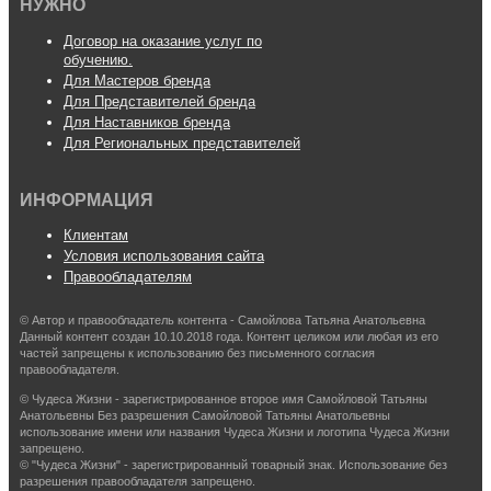
НУЖНО
Договор на оказание услуг по
обучению.
Для Мастеров бренда
Для Представителей бренда
Для Наставников бренда
Для Региональных представителей
ИНФОРМАЦИЯ
Клиентам
Условия использования сайта
Правообладателям
© Автор и правообладатель контента - Самойлова Татьяна Анатольевна
Данный контент создан 10.10.2018 года. Контент целиком или любая из его
частей запрещены к использованию без письменного согласия
правообладателя.
© Чудеса Жизни - зарегистрированное второе имя Самойловой Татьяны
Анатольевны Без разрешения Самойловой Татьяны Анатольевны
использование имени или названия Чудеса Жизни и логотипа Чудеса Жизни
запрещено.
© "Чудеса Жизни" - зарегистрированный товарный знак. Использование без
разрешения правообладателя запрещено.