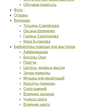
Обучаем помогать
Фото
Отзывы
Ведущие
Татьяна Самойлова
Оксана Шевченко
Галина Харитонова
Кира Буланова
Библиотека помощи для мастеров
Аффирмации
Беседы Ошо
Притчи
Цитаты, мудрые мысли
Звуки природы
Музыка для медитаций
Красоты природы
Сила камней
Влияние запахов
Чудеса света
Влияние цвета