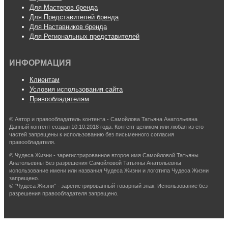
Для Мастеров бренда
Для Представителей бренда
Для Наставников бренда
Для Региональных представителей
ИНФОРМАЦИЯ
Клиентам
Условия использования сайта
Правообладателям
© Автор и правообладатель контента - Самойлова Татьяна Анатольевна
Данный контент создан 10.10.2018 года. Контент целиком или любая из его
частей запрещены к использованию без письменного согласия
правообладателя.
© Чудеса Жизни - зарегистрированное второе имя Самойловой Татьяны
Анатольевны Без разрешения Самойловой Татьяны Анатольевны
использование имени или названия Чудеса Жизни и логотипа Чудеса Жизни
запрещено.
© "Чудеса Жизни" - зарегистрированный товарный знак. Использование без
разрешения правообладателя запрещено.