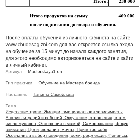
Итого:
230 000
Итого продуктов на сумму
460 000
после подписания договора и обучения.
После оплаты обучения из личного кабинета на сайте
www.chudesagizni.com для вас откроется ссылка входа
на обучение за 15 минут до начала каждого занятия,
для этого необходимо авторизоваться на сайте и зайти
в личный кабинет.
Артикул
Masterskaya1-on
Тип практики
Обучение на Мастера бренда
Наставник
Татьяна Самойлова
Тема
Исцеление травм;
Эмоции, эмоциональная зависимость;
Анализ ситуаций и событий;
Окружение, отношения, в том
числе муж-жен;
Отношения с мамой;
Самопознание, фокус
внимания;
Цели, желания, мечты;
Принятие себя;
Осознанный выбор поведения, роли, рефлексия;
Финансы;