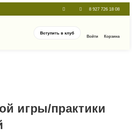
8 927 726 18 08
Вступить в клуб
Войти
Корзина
ой игры/практики
й