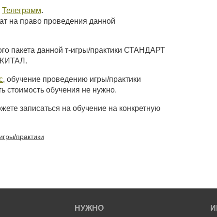
в
Телеграмм
.
ат на право проведения данной
ого пакета данной т-игры/практики СТАНДАРТ
ДЖИТАЛ.
с
, обучение проведению игры/практики
ть стоимость обучения не нужно.
жете записаться на обучение на конкретную
гры/практики
НУЖНО
И