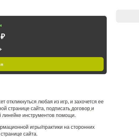
и
 ₽
+
ся
т откликнуться любая из игр, и захочется ее
ной странице сайта, подписать
договор
и
й линейке инструментов помощи.
ормационной игры/практики на сторонних
 странице сайта.