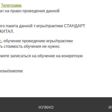
в
Телеграмм
.
ат на право проведения данной
ого пакета данной т-игры/практики СТАНДАРТ
ДЖИТАЛ.
с
, обучение проведению игры/практики
ть стоимость обучения не нужно.
жете записаться на обучение на конкретную
гры/практики
НУЖНО
И