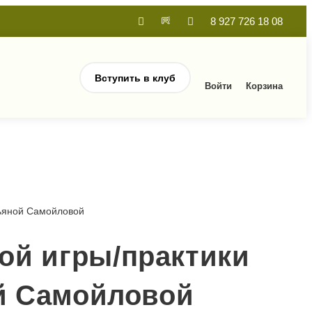
8 927 726 18 08
Вступить в клуб
Войти
Корзина
ьяной Самойловой
ой игры/практики
ой Самойловой