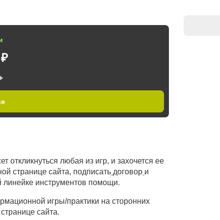
и
 ₽
+
ся
т откликнуться любая из игр, и захочется ее
ной странице сайта, подписать
договор
и
й линейке инструментов помощи.
ормационной игры/практики на сторонних
 странице сайта.