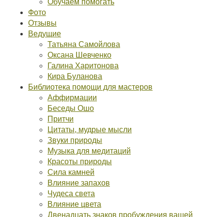
Обучаем помогать
Фото
Отзывы
Ведущие
Татьяна Самойлова
Оксана Шевченко
Галина Харитонова
Кира Буланова
Библиотека помощи для мастеров
Аффирмации
Беседы Ошо
Притчи
Цитаты, мудрые мысли
Звуки природы
Музыка для медитаций
Красоты природы
Сила камней
Влияние запахов
Чудеса света
Влияние цвета
Двенадцать знаков пробуждения вашей