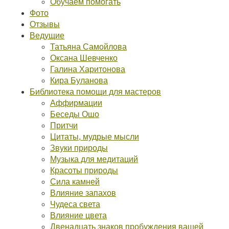
Обучаем помогать
Фото
Отзывы
Ведущие
Татьяна Самойлова
Оксана Шевченко
Галина Харитонова
Кира Буланова
Библиотека помощи для мастеров
Аффирмации
Беседы Ошо
Притчи
Цитаты, мудрые мысли
Звуки природы
Музыка для медитаций
Красоты природы
Сила камней
Влияние запахов
Чудеса света
Влияние цвета
Двенадцать знаков пробуждения вашей