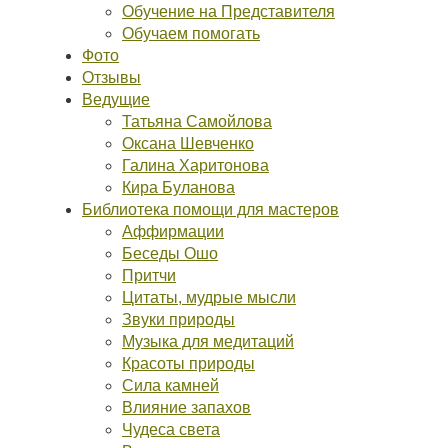
Обучение на Представителя
Обучаем помогать
Фото
Отзывы
Ведущие
Татьяна Самойлова
Оксана Шевченко
Галина Харитонова
Кира Буланова
Библиотека помощи для мастеров
Аффирмации
Беседы Ошо
Притчи
Цитаты, мудрые мысли
Звуки природы
Музыка для медитаций
Красоты природы
Сила камней
Влияние запахов
Чудеса света