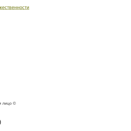
жественности
и лицо ©
©