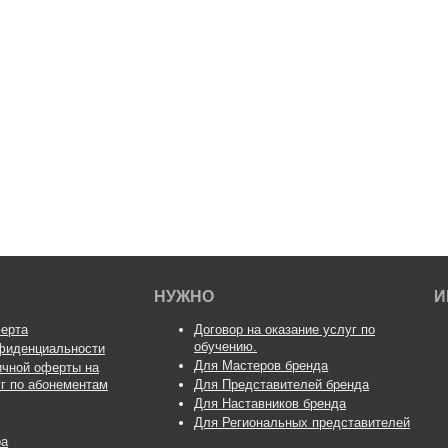
НУЖНО
И
ерта
Договор на оказание услуг по
обучению.
фиденциальности
Для Мастеров бренда
ичной оферты на
уг по абонементам
Для Представителей бренда
Для Наставников бренда
Для Региональных представителей
ра