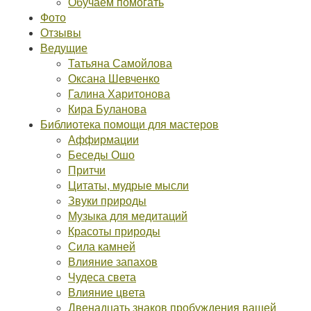
Обучаем помогать
Фото
Отзывы
Ведущие
Татьяна Самойлова
Оксана Шевченко
Галина Харитонова
Кира Буланова
Библиотека помощи для мастеров
Аффирмации
Беседы Ошо
Притчи
Цитаты, мудрые мысли
Звуки природы
Музыка для медитаций
Красоты природы
Сила камней
Влияние запахов
Чудеса света
Влияние цвета
Двенадцать знаков пробуждения вашей