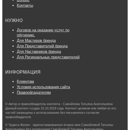
Контакты
НУЖНО
Договор на оказание услуг по
обучению.
Для Мастеров бренда
Для Представителей бренда
Для Наставников бренда
Для Региональных представителей
ИНФОРМАЦИЯ
Клиентам
Условия использования сайта
Правообладателям
© Автор и правообладатель контента - Самойлова Татьяна Анатольевна
Данный контент создан 10.10.2018 года. Контент целиком или любая из его
частей запрещены к использованию без письменного согласия
правообладателя.
© Чудеса Жизни - зарегистрированное второе имя Самойловой Татьяны
Анатольевны Без разрешения Самойловой Татьяны Анатольевны