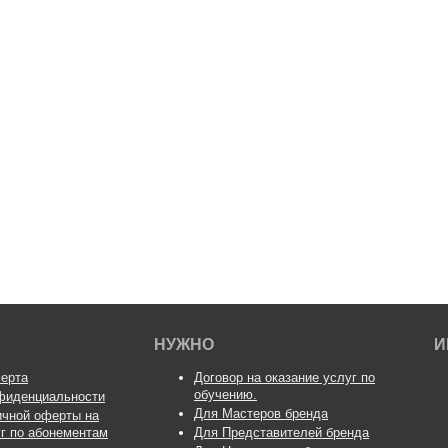
НУЖНО
И
ерта
Договор на оказание услуг по
обучению.
фиденциальности
Для Мастеров бренда
ичной оферты на
уг по абонементам
Для Представителей бренда