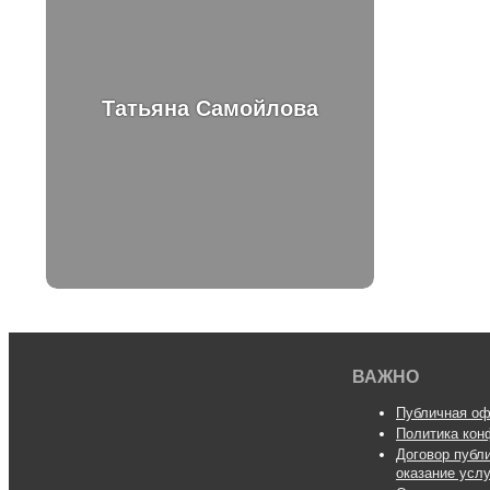
Татьяна Самойлова
ВАЖНО
Публичная оф
Политика кон
Договор публ
оказание усл