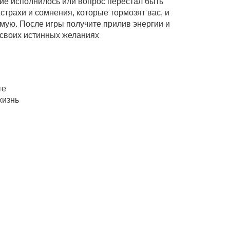
ние исполнилось или вопрос перестал быть
страхи и сомнения, которые тормозят вас, и
мую. После игры получите прилив энергии и
 своих истинных желаниях
те
жизнь