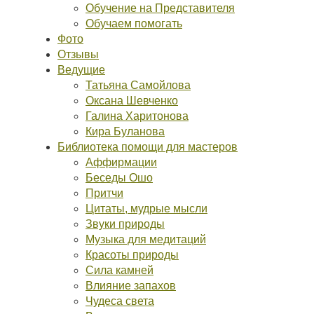
Обучение на Представителя
Обучаем помогать
Фото
Отзывы
Ведущие
Татьяна Самойлова
Оксана Шевченко
Галина Харитонова
Кира Буланова
Библиотека помощи для мастеров
Аффирмации
Беседы Ошо
Притчи
Цитаты, мудрые мысли
Звуки природы
Музыка для медитаций
Красоты природы
Сила камней
Влияние запахов
Чудеса света