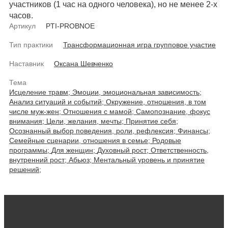
участников (1 час на одного человека), но не менее 2-х
часов.
Артикул
PTI-PROBNOE
Тип практики
Трансформационная игра групповое участие
Наставник
Оксана Шевченко
Тема
Исцеление травм;
Эмоции, эмоциональная зависимость;
Анализ ситуаций и событий;
Окружение, отношения, в том
числе муж-жен;
Отношения с мамой;
Самопознание, фокус
внимания;
Цели, желания, мечты;
Принятие себя;
Осознанный выбор поведения, роли, рефлексия;
Финансы;
Семейные сценарии, отношения в семье;
Родовые
программы;
Для женщин;
Духовный рост;
Ответственность,
внутренний рост;
Абьюз;
Ментальный уровень и принятие
решений;