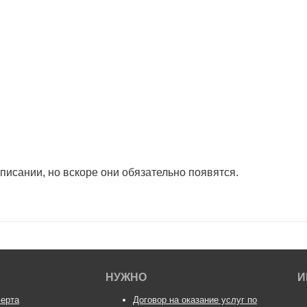
списании, но вскоре они обязательно появятся.
НУЖНО
И
ерта
Договор на оказание услуг по