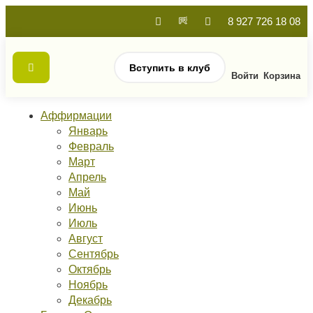
8 927 726 18 08
Вступить в клуб
Войти
Корзина
Аффирмации
Январь
Февраль
Март
Апрель
Май
Июнь
Июль
Август
Сентябрь
Октябрь
Ноябрь
Декабрь