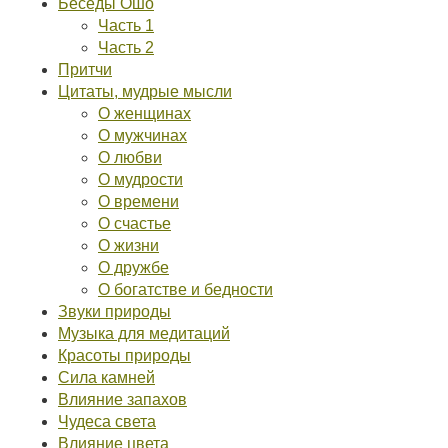
Беседы Ошо
Часть 1
Часть 2
Притчи
Цитаты, мудрые мысли
О женщинах
О мужчинах
О любви
О мудрости
О времени
О счастье
О жизни
О дружбе
О богатстве и бедности
Звуки природы
Музыка для медитаций
Красоты природы
Сила камней
Влияние запахов
Чудеса света
Влияние цвета