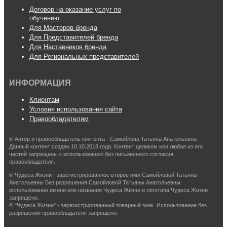
Договор на оказание услуг по
обучению.
Для Мастеров бренда
Для Представителей бренда
Для Наставников бренда
Для Региональных представителей
ИНФОРМАЦИЯ
Клиентам
Условия использования сайта
Правообладателям
© Автор и правообладатель контента - Самойлова Татьяна Анатольевна
Данный контент создан 10.10.2018 года. Контент целиком или любая из его
частей запрещены к использованию без письменного согласия
правообладателя.
© Чудеса Жизни - зарегистрированное второе имя Самойловой Татьяны
Анатольевны Без разрешения Самойловой Татьяны Анатольевны
использование имени или названия Чудеса Жизни и логотипа Чудеса Жизни
запрещено.
© "Чудеса Жизни" - зарегистрированный товарный знак. Использование без
разрешения правообладателя запрещено.