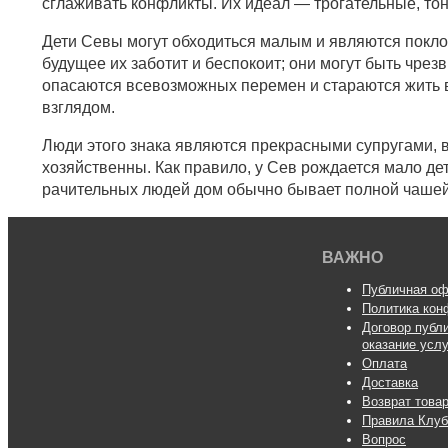
сглаживать конфликты. Их идеал — трогательные, то
Дети Севы могут обходиться малым и являются поклон
будущее их заботит и беспокоит; они могут быть чр
опасаются всевозможных перемен и стараются жить в
взглядом.
Люди этого знака являются прекрасными супругами, в
хозяйственны. Как правило, у Сев рождается мало дет
рачительных людей дом обычно бывает полной чашей,
ВАЖНО
Публичная оф
Политика кон
Договор публ
оказание усл
Оплата
Доставка
Возврат това
Правила Клуб
Вопрос