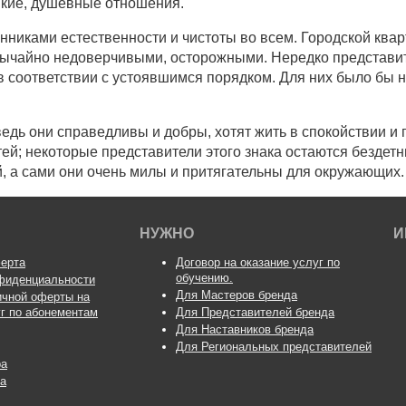
нкие, душевные отношения.
никами естественности и чистоты во всем. Городской квар
езвычайно недоверчивыми, осторожными. Нередко представи
 соответствии с устоявшимся порядком. Для них было бы 
едь они справедливы и добры, хотят жить в спокойствии и г
ей; некоторые представители этого знака остаются бездетн
 а сами они очень милы и притягательны для окружающих.
НУЖНО
И
ерта
Договор на оказание услуг по
обучению.
фиденциальности
Для Мастеров бренда
ичной оферты на
уг по абонементам
Для Представителей бренда
Для Наставников бренда
Для Региональных представителей
ра
а