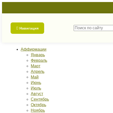
Навигация
Аффирмации
Январь
Февраль
Март
Апрель
Май
Июнь
Июль
Август
Сентябрь
Октябрь
Ноябрь