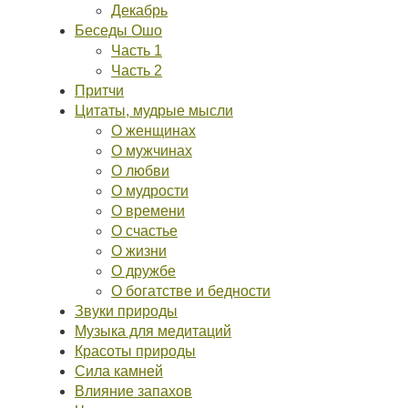
Декабрь
Беседы Ошо
Часть 1
Часть 2
Притчи
Цитаты, мудрые мысли
О женщинах
О мужчинах
О любви
О мудрости
О времени
О счастье
О жизни
О дружбе
О богатстве и бедности
Звуки природы
Музыка для медитаций
Красоты природы
Сила камней
Влияние запахов