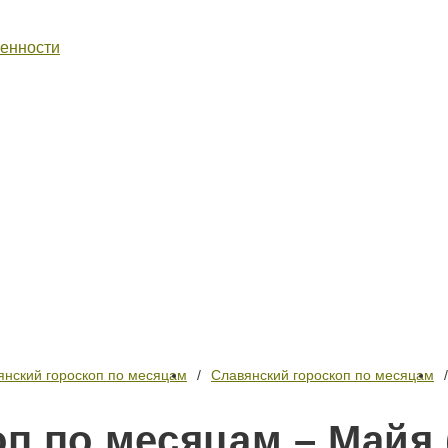
венности
янский гороскоп по месяцам
Славянский гороскоп по месяцам
п по месяцам – Майя 