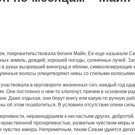
ток, покровительствовала богиня Майя. Ее еще называли Се
дных земель, дождей, хорошей погоды, солнечных лучей. З
в руках вызревший виноград и яблоки, символизирующие ко
 длинные волосы олицетворяют нивы со спелыми колосьями
 участвовала в круговороте жизненных сил, каждый год о
я. Они постоянно о чем-то хлопочут, причем в основном рад
ни. Даже отдыхая, они берут книгу или какую-то ручную раб
 об этом позаботиться. В условиях отсутствия опеки сил
ерпимости, неравнодушием к несчастьям других, добротой,
нравственной прозорливостью, развитым чувством меры и 
ое чувство юмора. Неприметным, тихим Севам удается делат