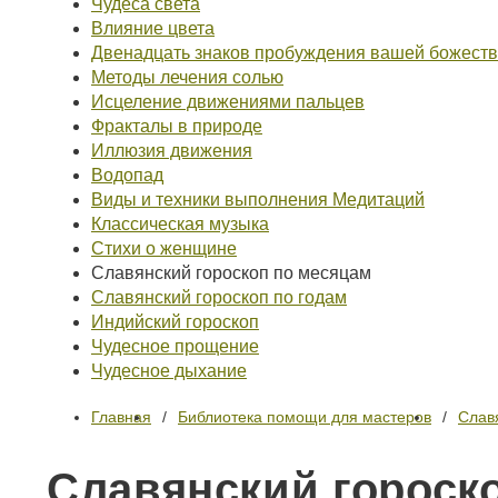
Чудеса света
Влияние цвета
Двенадцать знаков пробуждения вашей божест
Методы лечения солью
Исцеление движениями пальцев
Фракталы в природе
Иллюзия движения
Водопад
Виды и техники выполнения Медитаций
Классическая музыка
Стихи о женщине
Славянский гороскоп по месяцам
Славянский гороскоп по годам
Индийский гороскоп
Чудесное прощение
Чудесное дыхание
Главная
Библиотека помощи для мастеров
Слав
Славянский гороско