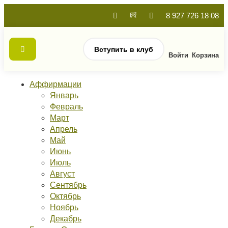
8 927 726 18 08
Вступить в клуб
Войти
Корзина
Аффирмации
Январь
Февраль
Март
Апрель
Май
Июнь
Июль
Август
Сентябрь
Октябрь
Ноябрь
Декабрь