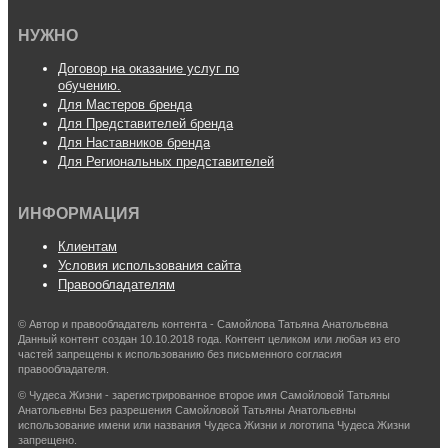
НУЖНО
Договор на оказание услуг по
обучению.
Для Мастеров бренда
Для Представителей бренда
Для Наставников бренда
Для Региональных представителей
ИНФОРМАЦИЯ
Клиентам
Условия использования сайта
Правообладателям
© Автор и правообладатель контента - Самойлова Татьяна Анатольевна
Данный контент создан 10.10.2018 года. Контент целиком или любая из его
частей запрещены к использованию без письменного согласия
правообладателя.
© Чудеса Жизни - зарегистрированное второе имя Самойловой Татьяны
Анатольевны Без разрешения Самойловой Татьяны Анатольевны
использование имени или названия Чудеса Жизни и логотипа Чудеса Жизни
запрещено.