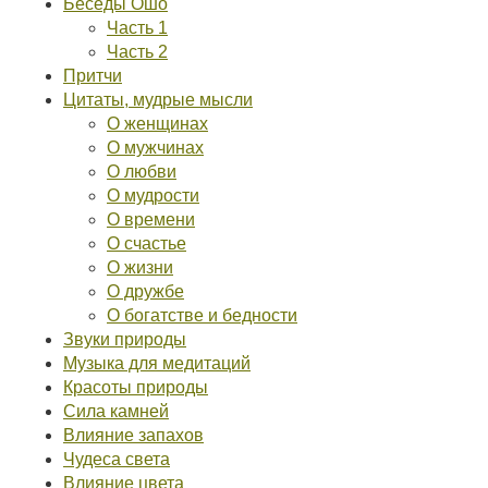
Беседы Ошо
Часть 1
Часть 2
Притчи
Цитаты, мудрые мысли
О женщинах
О мужчинах
О любви
О мудрости
О времени
О счастье
О жизни
О дружбе
О богатстве и бедности
Звуки природы
Музыка для медитаций
Красоты природы
Сила камней
Влияние запахов
Чудеса света
Влияние цвета