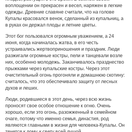
воплощении он прекрасен и весел, наряжен в легкие
одежды. Древние славяне считали, что на голове
Купалы красовался венок, сделанный из купальниц, а
в руках он держал плоды и летние цветы.
Этот бог пользовался огромным уважением, а 24
июня, когда начиналась жатва, в его честь
устраивались жертвоприношения и праздник. Люди
разжигали огромные костры, пели и танцевали возле
них, особенно молодежь. Заканчивалось празднество
прыжками через купальские костры. Через этот
очистительный огонь прогоняли и домашнюю скотину:
считалось, что это обеспечивало защиту от лесных
духов и леших.
Люди, родившиеся в этот день, через всю жизнь
проносят свое особое отношение к огню. Очень
хорошо, если это огонь, разожженный в семейном
очаге, потому что именно семья, династия, род
являются главными в жизни для человека-Купалы. Он
тянется к дому, к свету всей душой.