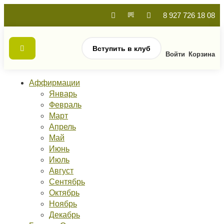
8 927 726 18 08
Вступить в клуб
Войти
Корзина
Аффирмации
Январь
Февраль
Март
Апрель
Май
Июнь
Июль
Август
Сентябрь
Октябрь
Ноябрь
Декабрь