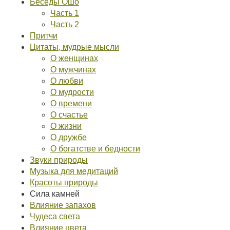
Беседы Ошо
Часть 1
Часть 2
Притчи
Цитаты, мудрые мысли
О женщинах
О мужчинах
О любви
О мудрости
О времени
О счастье
О жизни
О дружбе
О богатстве и бедности
Звуки природы
Музыка для медитаций
Красоты природы
Сила камней
Влияние запахов
Чудеса света
Влияние цвета