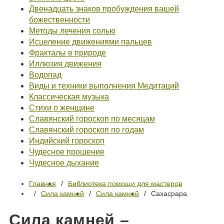
Двенадцать знаков пробуждения вашей
божественности
Методы лечения солью
Исцеление движениями пальцев
Фракталы в природе
Иллюзия движения
Водопад
Виды и техники выполнения Медитаций
Классическая музыка
Стихи о женщине
Славянский гороскоп по месяцам
Славянский гороскоп по годам
Индийский гороскоп
Чудесное прощение
Чудесное дыхание
Главная
Библиотека помощи для мастеров
Сила камней
Сила камней
Сахасрара
Сила камней –