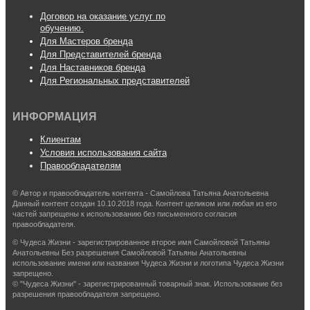
Договор на оказание услуг по
обучению.
Для Мастеров бренда
Для Представителей бренда
Для Наставников бренда
Для Региональных представителей
ИНФОРМАЦИЯ
Клиентам
Условия использования сайта
Правообладателям
© Автор и правообладатель контента - Самойлова Татьяна Анатольевна
Данный контент создан 10.10.2018 года. Контент целиком или любая из его
частей запрещены к использованию без письменного согласия
правообладателя.
© Чудеса Жизни - зарегистрированное второе имя Самойловой Татьяны
Анатольевны Без разрешения Самойловой Татьяны Анатольевны
использование имени или названия Чудеса Жизни и логотипа Чудеса Жизни
запрещено.
© "Чудеса Жизни" - зарегистрированный товарный знак. Использование без
разрешения правообладателя запрещено.