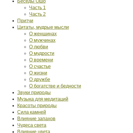
Беседы Ошо
Часть 1
Часть 2
Притчи
Цитаты, мудрые мысли
О женщинах
О мужчинах
О любви
О мудрости
О времени
О счастье
О жизни
О дружбе
О богатстве и бедности
Звуки природы
Музыка для медитаций
Красоты природы
Сила камней
Влияние запахов
Чудеса света
Влияние цвета