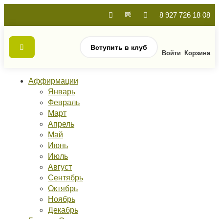
8 927 726 18 08
Вступить в клуб
Войти
Корзина
Аффирмации
Январь
Февраль
Март
Апрель
Май
Июнь
Июль
Август
Сентябрь
Октябрь
Ноябрь
Декабрь