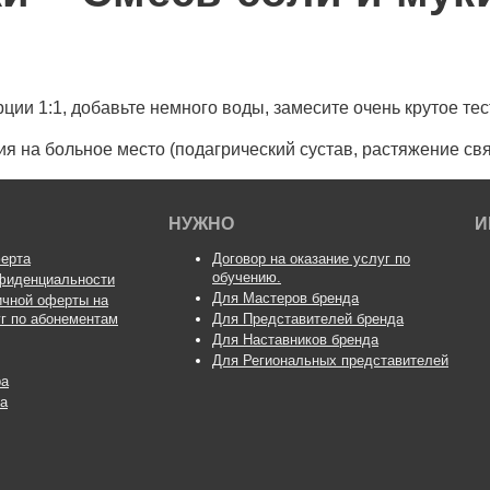
ии 1:1, добавьте немного воды, замесите очень крутое тес
 на больное место (подагрический сустав, растяжение связо
НУЖНО
И
ерта
Договор на оказание услуг по
обучению.
фиденциальности
Для Мастеров бренда
ичной оферты на
уг по абонементам
Для Представителей бренда
Для Наставников бренда
Для Региональных представителей
ра
а