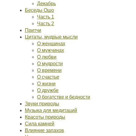
Декабрь
Беседы Ошо
Часть 1
Часть 2
Притчи
Цитаты, мудрые мысли
О женщинах
О мужчинах
О любви
О мудрости
О времени
О счастье
О жизни
О дружбе
О богатстве и бедности
Звуки природы
Музыка для медитаций
Красоты природы
Сила камней
Влияние запахов