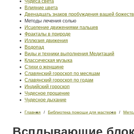
Чудеса света
Влияние цвета
Двенадцать знаков пробуждения вашей божест
Методы лечения солью
Исцеление движениями пальцев
Фракталы в природе
Иллюзия движения
Водопад
Виды и техники выполнения Медитаций
Классическая музыка
Стихи о женщине
Славянский гороскоп по месяцам
Славянский гороскоп по годам
Индийский гороскоп
Чудесное прощение
Чудесное дыхание
Главная
Библиотека помощи для мастеров
Мето
Всплывающие блоки