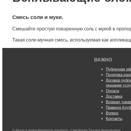
Смесь соли и муки.
Смешайте простую поваренную соль с мукой в пропорц
Такая соле-мучная смесь, используемая как аппликация
ВАЖНО
Публичная оф
Политика кон
Договор публ
оказание усл
Оплата
Доставка
Возврат това
Правила Клуб
Вопрос
Контакты
© Автор и правообладатель контента - Самойлова Татьяна Анатольевна