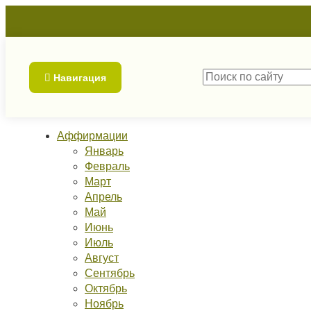
Навигация
Аффирмации
Январь
Февраль
Март
Апрель
Май
Июнь
Июль
Август
Сентябрь
Октябрь
Ноябрь