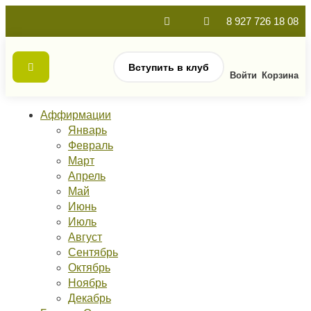
8 927 726 18 08
Вступить в клуб
Войти
Корзина
Аффирмации
Январь
Февраль
Март
Апрель
Май
Июнь
Июль
Август
Сентябрь
Октябрь
Ноябрь
Декабрь