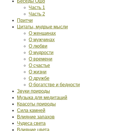
Беседы Ошо
Часть 1
Часть 2
Притчи
Цитаты, мудрые мысли
О женщинах
О мужчинах
О любви
О мудрости
О времени
О счастье
О жизни
О дружбе
О богатстве и бедности
Звуки природы
Музыка для медитаций
Красоты природы
Сила камней
Влияние запахов
Чудеса света
Влияние цвета