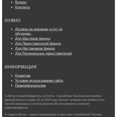
Вопрос
Контакты
НУЖНО
Договор на оказание услуг по
обучению.
Для Мастеров бренда
Для Представителей бренда
Для Наставников бренда
Для Региональных представителей
ИНФОРМАЦИЯ
Клиентам
Условия использования сайта
Правообладателям
© Автор и правообладатель контента - Самойлова Татьяна Анатольевна
Данный контент создан 10.10.2018 года. Контент целиком или любая из его
частей запрещены к использованию без письменного согласия
правообладателя.
© Чудеса Жизни - зарегистрированное второе имя Самойловой Татьяны