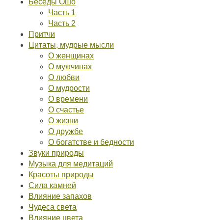
Беседы Ошо
Часть 1
Часть 2
Притчи
Цитаты, мудрые мысли
О женщинах
О мужчинах
О любви
О мудрости
О времени
О счастье
О жизни
О дружбе
О богатстве и бедности
Звуки природы
Музыка для медитаций
Красоты природы
Сила камней
Влияние запахов
Чудеса света
Влияние цвета