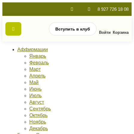
8 927 726 18 08
Вступить в клуб
Войти
Корзина
Аффирмации
Январь
Февраль
Март
Апрель
Май
Июнь
Июль
Август
Сентябрь
Октябрь
Ноябрь
Декабрь