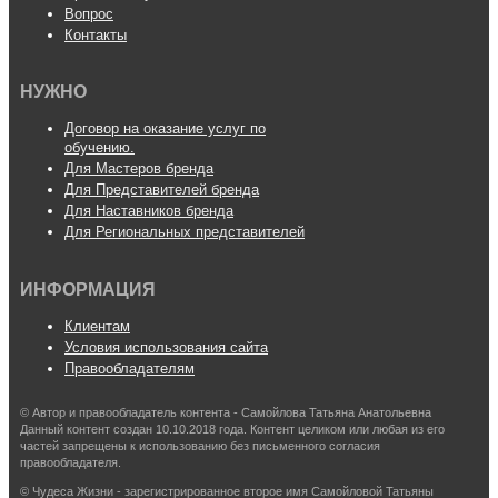
Вопрос
Контакты
НУЖНО
Договор на оказание услуг по
обучению.
Для Мастеров бренда
Для Представителей бренда
Для Наставников бренда
Для Региональных представителей
ИНФОРМАЦИЯ
Клиентам
Условия использования сайта
Правообладателям
© Автор и правообладатель контента - Самойлова Татьяна Анатольевна
Данный контент создан 10.10.2018 года. Контент целиком или любая из его
частей запрещены к использованию без письменного согласия
правообладателя.
© Чудеса Жизни - зарегистрированное второе имя Самойловой Татьяны