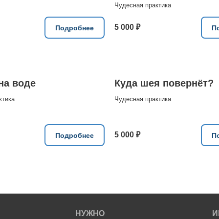
Чудесная практика
5 000 ₽
Подробнее
П
на воде
Куда шея повернёт?
ктика
Чудесная практика
5 000 ₽
Подробнее
П
НУЖНО
И