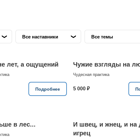
не лет, а ощущений
Чужие взгляды на л
ктика
Чудесная практика
5 000 ₽
Подробнее
П
ше в лес...
И швец, и жнец, и на
игрец
ктика