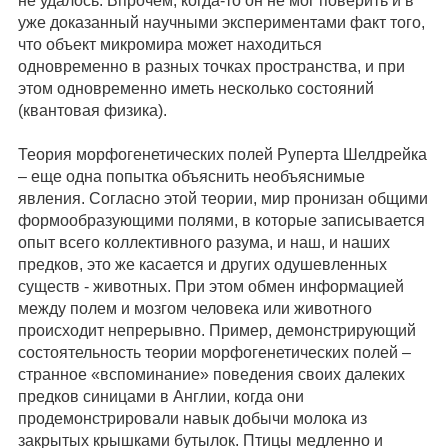
не удалось. Впрочем, когда-то он не мог поверить и в
уже доказанный научными экспериментами факт того,
что объект микромира может находиться
одновременно в разных точках пространства, и при
этом одновременно иметь несколько состояний
(квантовая физика).
Теория морфогенетических полей Руперта Шелдрейка
– еще одна попытка объяснить необъяснимые
явления. Согласно этой теории, мир пронизан общими
формообразующими полями, в которые записывается
опыт всего коллективного разума, и наш, и наших
предков, это же касается и других одушевленных
существ - животных. При этом обмен информацией
между полем и мозгом человека или животного
происходит непрерывно. Пример, демонстрирующий
состоятельность теории морфогенетических полей –
странное «вспоминание» поведения своих далеких
предков синицами в Англии, когда они
продемонстрировали навык добычи молока из
закрытых крышками бутылок. Птицы медленно и