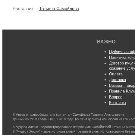
Наставник
Татьяна Самойлова
ВАЖНО
Публичная оф
Политика кон
Договор публ
оказание усл
Оплата
Доставка
Возврат това
Правила Клуб
Вопрос
Контакты
© Автор и правообладатель контента - Самойлова Татьяна Анатольевна
Данный контент создан 10.10.2018 года. Контент целиком или любая из его ч
© Чудеса Жизни - зарегистрированное второе имя Самойловой Татьяны Анат
© "Чудеса Жизни" - зарегистрированный товарный знак. Использование без р