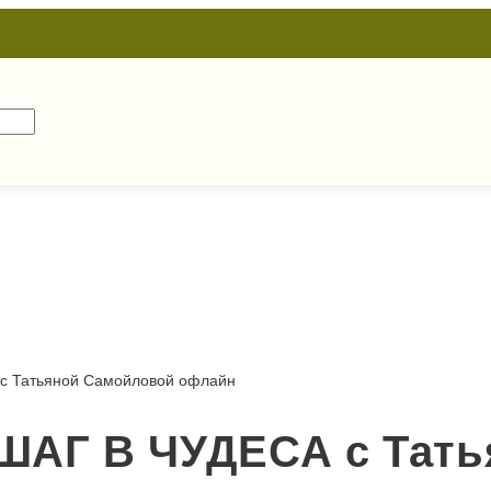
с Татьяной Самойловой офлайн
АГ В ЧУДЕСА с Тать