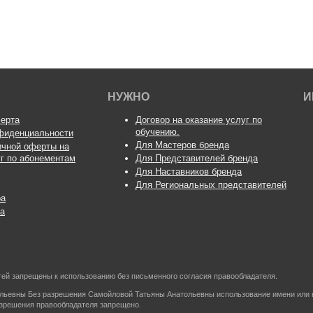
НУЖНО
И
ерта
Договор на оказание услуг по
обучению.
фиденциальности
Для Мастеров бренда
ичной оферты на
уг по абонементам
Для Представителей бренда
Для Наставников бренда
Для Региональных представителей
ра
а
астей запрещены к использованию без письменного согласия правообладателя.
ольевны Без разрешения Самойловой Татьяны Анатольевны использование имени или 
азрешения правообладателя запрещено.